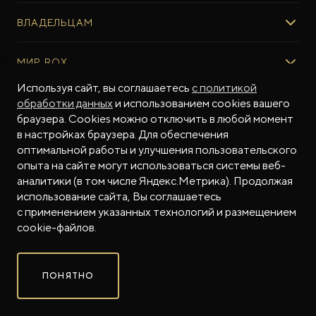
ВЫБОР И ПОКУПКА
ВЛАДЕЛЬЦАМ
Авто в наличии
Консультация эксперта ROX
СЕРВИС
МИР ROX
Тест-драйв
Сервис ROX
Специальные предложения
Регламент ТО
Используя сайт, вы соглашаетесь
с политикой
О БРЕНДЕ
обработки данных
и использованием cookies вашего
ФИНАНСЫ И УСЛУГИ
Программное обеспечение
Бренд ROX
браузера. Cookies можно отключить в любой момент
ROX ADAMAS
Финансовые программы
ПОДДЕРЖКА
Дизайн Pininfarina
в настройках браузера. Для обеспечения
Совершенно новый флагманский внедорожник
Рассчитать кредит
Гарантия производителя
МЫ В СОЦСЕТЯХ
от 9 300 000 ₽*
Новости
оптимальной работы и улучшения пользовательского
Трейд-ин
Контракт гарантийной поддержки
СМИ о нас
опыта на сайте могут использоваться системы веб-
аналитики (в том числе Яндекс.Метрика). Продолжая
Калькулятор трейд-ин
Помощь на дорогах
Истории владельцев
использование сайта, Вы соглашаетесь
Страхование
Руководства по эксплуатации
Часто задаваемые вопросы
с применением указанных технологий и размещением
Магазин приложений ROX
СОТРУДНИЧЕСТВО
© 2026
cookie-файлов.
Контакты
ROX в соцсетях
ROX в соцсетях
ROX в соцсетях
Правовая информация
ПОНЯТНО
Сделано в ПЕРКС