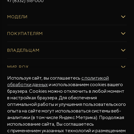
+7 (8332) 516-000
МОДЕЛИ
ROX 01
ПОКУПАТЕЛЯМ
ROX ADAMAS
ВЫБОР И ПОКУПКА
ВЛАДЕЛЬЦАМ
Авто в наличии
Консультация эксперта ROX
СЕРВИС
МИР ROX
Тест-драйв
Сервис ROX
Специальные предложения
Регламент ТО
Используя сайт, вы соглашаетесь
с политикой
О БРЕНДЕ
обработки данных
и использованием cookies вашего
ФИНАНСЫ И УСЛУГИ
Программное обеспечение
Бренд ROX
браузера. Cookies можно отключить в любой момент
Финансовые программы
ПОДДЕРЖКА
Дизайн Pininfarina
в настройках браузера. Для обеспечения
Рассчитать кредит
Гарантия производителя
МЫ В СОЦСЕТЯХ
Новости
оптимальной работы и улучшения пользовательского
Трейд-ин
Контракт гарантийной поддержки
СМИ о нас
опыта на сайте могут использоваться системы веб-
аналитики (в том числе Яндекс.Метрика). Продолжая
Калькулятор трейд-ин
Помощь на дорогах
Истории владельцев
использование сайта, Вы соглашаетесь
Страхование
Руководства по эксплуатации
Часто задаваемые вопросы
с применением указанных технологий и размещением