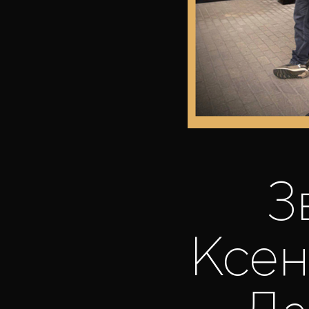
З
Ксен