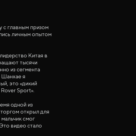
у с главным призом
ились личным опытом
 лидерство Китая в
кращают тысячи
нно из сегмента
и Шанхае я
ый, это «дикий
Rover Sport».
ремя одной из
сторгом открыл для
 мальчик смог
 Это видео стало