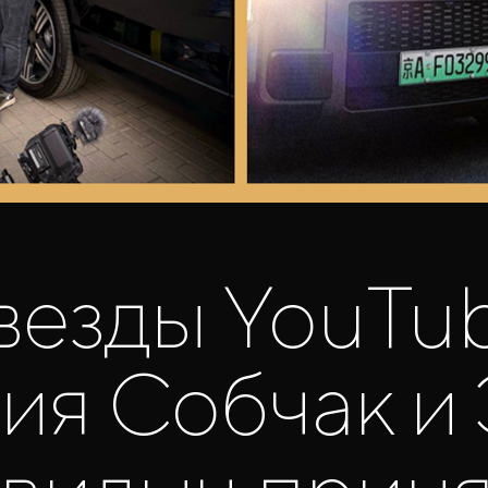
везды YouTu
ия Собчак и