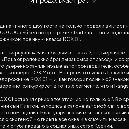
динамичного шоу гости не только провели викторин
00 000 рублей по программе trade-in, — но и подел
рожником премиум-класса ROX 01.
вно вернувшаяся из поездки в Шанхай, подчеркивает
 «Пока европейские бренды закрывают заводы и со
то уверенно заняли новые автопроизводители, особе
х — концерн ROX Motor. Во время отпуска в Пекине 
едорожнике ROX 01 — и, как говорит один мой знаком
веренно конкурирует в том же сегменте, что и Range 
OX 01 оставил яркие впечатление не только ей. Во в
ний сын Платон, находясь в салоне автомобиля, с во
ого помощника. Благодаря знаниям китайского языка
 с системой – открыть все окна и включить массаж.
е и опубликовано в социальных сетях Ксении.