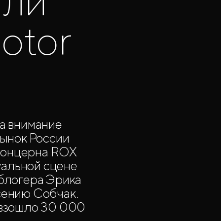
яли
otor
за внимание
ынок России
 концерна ROX
уальной сцене
облогера Эрика
сению Собчак.
евзошло 30 000