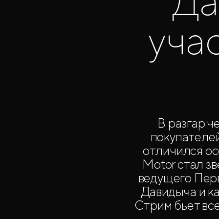
Да
уча
В разгар ч
покупателе
отличился ос
Motor стал з
ведущего Перв
Давидыча и к
Стрим бьет вс