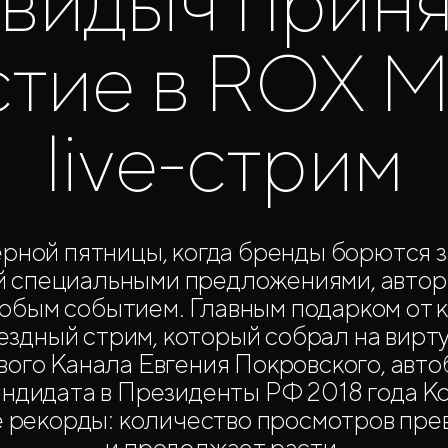
видыч прин
стие в ROX M
live-стрим
ерной пятницы, когда бренды борются 
й специальными предложениями, автор
обым событием. Главным подарком от
вездный стрим, который собрал на вирт
ого Канала Евгения Покровского, авт
андидата в Президенты РФ 2018 года К
е рекорды: количество просмотров пр
и продолжает расти.