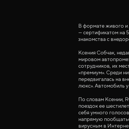
В формате живого и 
— сертификатом на 5
знакомства с внедо
Ксения Собчак, неда
мировом автопроме:
сотрудников, их мес
«премиум». Среди ни
передвигалась на вн
люкс». Автомобиль у
По словам Ксении, R
поездок ее шестилет
себя умного голосов
напрямую пообщаться
вирусным в Интернет