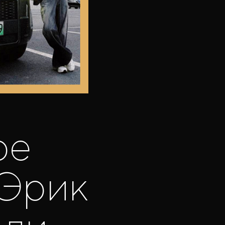
be
 Эрик