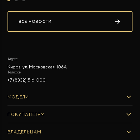
ВСЕ НОВОСТИ
Адрес
Киров, ул. Московская, 106А
Телефон
+7 (8332) 516-000
МОДЕЛИ
ROX 01
ПОКУПАТЕЛЯМ
ROX ADAMAS
ВЫБОР И ПОКУПКА
ВЛАДЕЛЬЦАМ
Авто в наличии