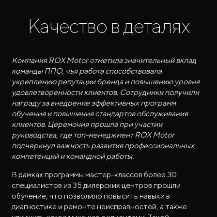
Качество в деталях
Компания ROX Motor отметила значительный вклад
команды ППО, чья работа способствовала
укреплению репутации бренда и повышению уровня
ROX ADAMAS
удовлетворенности клиентов. Сотрудники получили
Совершенно новый флагманский внедорожник
от 9 300 000 ₽*
награду за внедрение эффективных программ
обучения и повышения стандартов обслуживания
клиентов. Церемония прошла при участии
руководства, где топ-менеджмент ROX Motor
подчеркнул важность развития профессиональных
компетенций и командной работы.
В рамках программы мастер-классов более 30
специалистов из 35 дилерских центров прошли
обучение, что позволило повысить навыки в
диагностике и ремонте неисправностей, а также