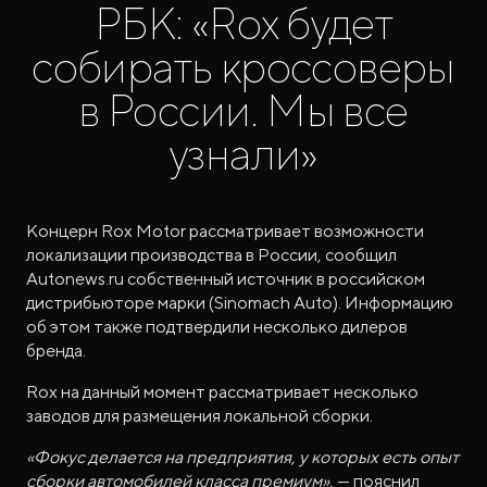
РБК: «Rox будет
собирать кроссоверы
в России. Мы все
узнали»
ROX ADAMAS
Концерн Rox Motor рассматривает возможности
Совершенно новый флагманский внедорожник
от 9 300 000 ₽*
локализации производства в России, сообщил
Autonews.ru собственный источник в российском
дистрибьюторе марки (Sinomach Auto). Информацию
об этом также подтвердили несколько дилеров
бренда.
Rox на данный момент рассматривает несколько
заводов для размещения локальной сборки.
«Фокус делается на предприятия, у которых есть опыт
сборки автомобилей класса премиум»
, — пояснил