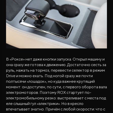
В «Роксе» нет даже кнопки запуска. Открыл машину и
она сразу же готова к движению. Достаточно сесть за
руль, нажать на тормоз, перевести селектор в режим
Drive и можно ехать. Под ногой сразу же почти
полтысячи «лошадок», но куда важнее крутящий
момент: он доступен, по сути, с первого оборота вала
электромоторов. Поэтому ROX стартует по-
электромобильному резко: выстреливает с места под
еле слышный гул «электрики». Но в кресло
впечатывает знатно. Причём с любой скорости: что с