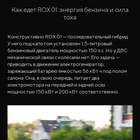
Как едет ROX 01: энергия бензина и сила
тока
Конструктивно ROX 01 — последовательный гибрид.
У него под капотом установлен 1,5-литровый
бензиновый двигатель мощностью 150 л.с. Но у ДВС
механической связи с колёсами нет. Его задача —
приводить в движение электрогенератор,
заряжающий батарею ёмкостью 56 кВт·ч под полом
салона. Она, в свою очередь, питает два
электромотора на передней и задней осях
мощностью 150 кВт и 200 кВт соответственно.