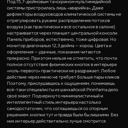
Под 15,7-дюймовым тачскрином мультимедийной
системы пристроилась лишь «аварийка». Даже
дефлекторы воздуховодов климатической системы не
отрегулировать руками: распределение потоков
воздуха (как практически и всё остальное в салоне)
настраивается через планшет центральной консоли.
Панель приборов, естественно, тоже цифровая. Но
монитор диагональю 12,3 дюйма — хорош. Цвета и
оформления — удачные, показания читаются
прекрасно. При этом нельзя не отметить, что почти
полное отсутствие физических кнопок в интерьере
«ноль-первого» практически не раздражает. Любое
действие через меню не требует больше пары кликов.
Поэтому, прислушавшись к ощущениям, понимаешь:
всё-таки специалисты из шанхайской Pininfarina дело
своё знают. Подчеркнуто минималистичный и
интеллигентный стиль интерьера настолько
самодостаточен, что соглашаешься со спорным
решением: кнопки тут и правда были бы лишними. Без
них интерьер действительно лучше смотрится.