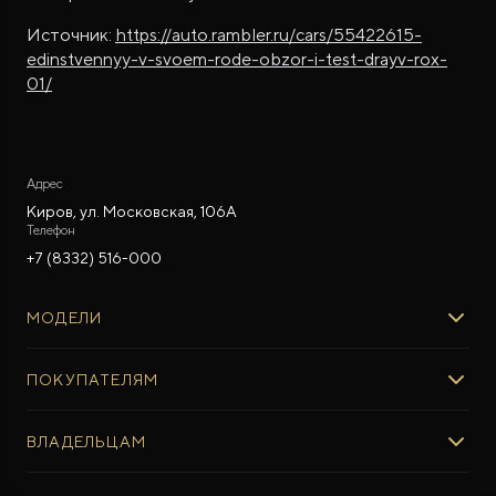
Источник:
https://auto.rambler.ru/cars/55422615-
edinstvennyy-v-svoem-rode-obzor-i-test-drayv-rox-
01/
Адрес
Киров, ул. Московская, 106А
Телефон
+7 (8332) 516-000
МОДЕЛИ
ROX 01
ПОКУПАТЕЛЯМ
ROX ADAMAS
ВЫБОР И ПОКУПКА
ВЛАДЕЛЬЦАМ
Авто в наличии
Консультация эксперта ROX
СЕРВИС