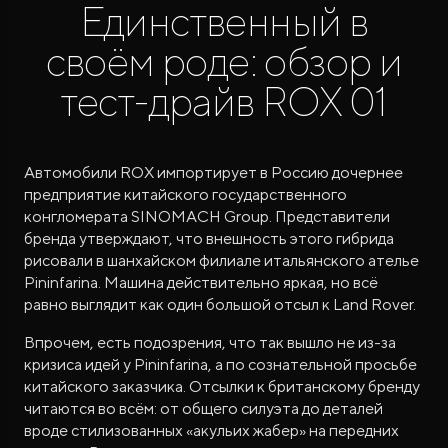
Единственный в
своём роде: обзор и
тест-драйв ROX 01
ROX ADAMAS
Автомобили ROX импортирует в Россию дочернее
Совершенно новый флагманский внедорожник
предприятие китайского государственного
от 9 300 000 ₽*
конгломерата SINOMACH Group. Представители
бренда утверждают, что внешность этого гибрида
рисовали в шанхайском филиале итальянского ателье
Pininfarina. Машина действительно яркая, но всё
равно выглядит как один большой отсыл к Land Rover.
Впрочем, есть подозрения, что так вышло не из-за
кризиса идей у Pininfarina, а по сознательной просьбе
китайского заказчика. Отсылки к британскому бренду
читаются во всём: от общего силуэта до деталей
вроде стилизованных «акульих жабер» на передних