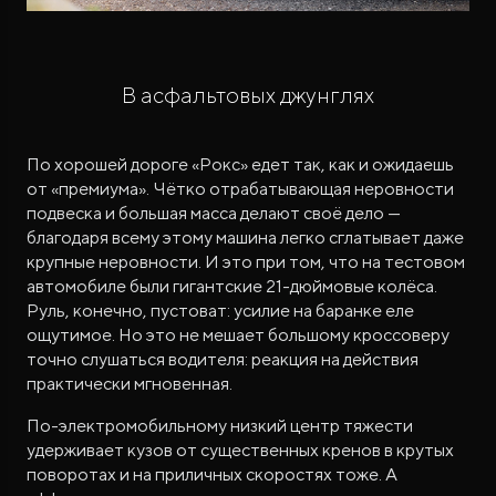
В асфальтовых джунглях
По хорошей дороге «Рокс» едет так, как и ожидаешь
от «премиума». Чётко отрабатывающая неровности
подвеска и большая масса делают своё дело —
благодаря всему этому машина легко сглатывает даже
крупные неровности. И это при том, что на тестовом
автомобиле были гигантские 21-дюймовые колёса.
Руль, конечно, пустоват: усилие на баранке еле
ощутимое. Но это не мешает большому кроссоверу
точно слушаться водителя: реакция на действия
практически мгновенная.
По-электромобильному низкий центр тяжести
удерживает кузов от существенных кренов в крутых
поворотах и на приличных скоростях тоже. А