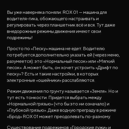
Вы уже наверняка поняли: ROX 01 — машина для
водителя-гика, обожающего настраивать и
регулировать через планшетник всё и вся. Тут даже
внедорожные режимы движения имеют свои
подрежимы!
Просто по «Песку» машина не едет. Водителю
потребуется дополнительно указать ей (через меню,
разумеется): это «Нормальный песок» или «Мягкий
песок». А может быть, он хочет устроить «Дрифт по
песку»? Есть и такие настройки, в которых
электронные «ошейники» расслабляются.
Режим движения по грунту называется «Земля». Но и
тут есть тонкости. Придется выбрать между
«Нормальной грязью» (что бы это ни означало) и
«Глубокой грязью». Даже водную преграду в режиме
«Брод» ROX 01 может преодолевать по-разному.
Существование подрежимов «Городские лужи» и