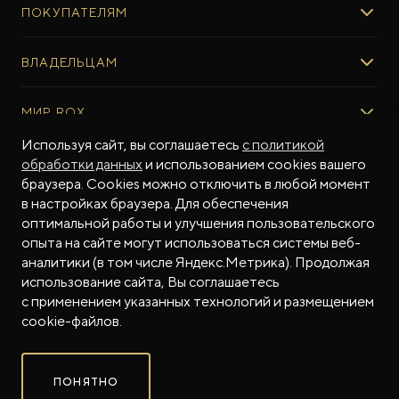
ПОКУПАТЕЛЯМ
ROX ADAMAS
ВЫБОР И ПОКУПКА
ВЛАДЕЛЬЦАМ
Авто в наличии
Консультация эксперта ROX
СЕРВИС
МИР ROX
Тест-драйв
Сервис ROX
Специальные предложения
Используя сайт, вы соглашаетесь
с политикой
Регламент ТО
О БРЕНДЕ
обработки данных
и использованием cookies вашего
ФИНАНСЫ И УСЛУГИ
Программное обеспечение
Бренд ROX
браузера. Cookies можно отключить в любой момент
Финансовые программы
ПОДДЕРЖКА
Дизайн Pininfarina
в настройках браузера. Для обеспечения
Рассчитать кредит
Гарантия производителя
МЫ В СОЦСЕТЯХ
Новости
оптимальной работы и улучшения пользовательского
Трейд-ин
Контракт гарантийной поддержки
опыта на сайте могут использоваться системы веб-
СМИ о нас
аналитики (в том числе Яндекс.Метрика). Продолжая
Калькулятор трейд-ин
Помощь на дорогах
Истории владельцев
использование сайта, Вы соглашаетесь
Страхование
Руководства по эксплуатации
Часто задаваемые вопросы
с применением указанных технологий и размещением
Магазин приложений ROX
СОТРУДНИЧЕСТВО
© 2026
cookie-файлов.
Контакты
ROX в соцсетях
ROX в соцсетях
ROX в соцсетях
Правовая информация
ПОНЯТНО
Сделано в ПЕРКС