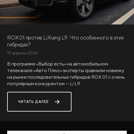
ROX 01 против LiXiang L9. Что особенного в этих
гибридах?
ROX ADAMAS
15 апреля 2026
Совершенно новый флагманский внедорожник
от 9 300 000 ₽*
В программе «Выбор есть» на автомобильном
телеканале «Авто Плюс» эксперты сравнили новинку
на рынке последовательных гибридов ROX 01 с очень
популярным конкурентом — Li L9.
ЧИТАТЬ ДАЛЕЕ