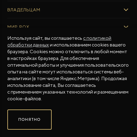
ВЫБОР И ПОКУПКА
ВЛАДЕЛЬЦАМ
Авто в наличии
Консультация эксперта ROX
СЕРВИС
МИР ROX
Тест-драйв
Сервис ROX
Специальные предложения
Регламент ТО
Используя сайт, вы соглашаетесь
с политикой
О БРЕНДЕ
обработки данных
и использованием cookies вашего
ФИНАНСЫ И УСЛУГИ
Программное обеспечение
Бренд ROX
браузера. Cookies можно отключить в любой момент
ROX ADAMAS
Финансовые программы
ПОДДЕРЖКА
Дизайн Pininfarina
в настройках браузера. Для обеспечения
Совершенно новый флагманский внедорожник
Рассчитать кредит
Гарантия производителя
МЫ В СОЦСЕТЯХ
от 9 300 000 ₽*
Новости
оптимальной работы и улучшения пользовательского
Трейд-ин
Контракт гарантийной поддержки
СМИ о нас
опыта на сайте могут использоваться системы веб-
аналитики (в том числе Яндекс.Метрика). Продолжая
Калькулятор трейд-ин
Помощь на дорогах
Истории владельцев
использование сайта, Вы соглашаетесь
Страхование
Руководства по эксплуатации
Часто задаваемые вопросы
с применением указанных технологий и размещением
Магазин приложений ROX
СОТРУДНИЧЕСТВО
© 2026
cookie-файлов.
Контакты
ROX в соцсетях
ROX в соцсетях
ROX в соцсетях
Правовая информация
ПОНЯТНО
Сделано в ПЕРКС