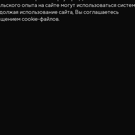
ьского опыта на сайте могут использоваться систем
одолжая использование сайта, Вы соглашаетесь
ещением cookie-файлов.
Воспользуйтесь спе
внедорожника класс
дилеров — ваша выго
Прямая выгода -
Выгода по трейд