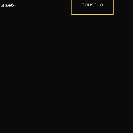
ы веб-
ПОНЯТНО
циальным предложением на покупку
а премиум ROX 01 у официальных
да составит до 850 000 рублей:
 450 000 рублей
-ин - 300 000 рублей